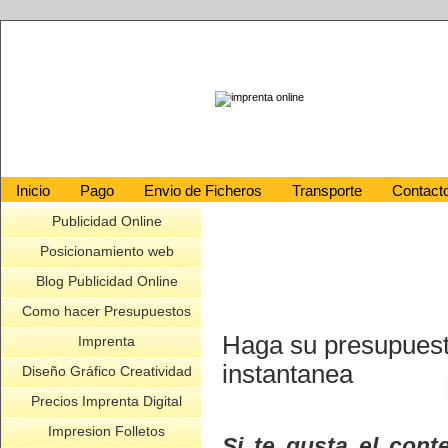
Inicio
Pago
Envio de Ficheros
Transporte
Contact
Publicidad Online
Posicionamiento web
Blog Publicidad Online
Como hacer Presupuestos
Haga su presupuest
Imprenta
instantanea
Diseño Gráfico Creatividad
Precios Imprenta Digital
Impresion Folletos
Si te gusta el cont